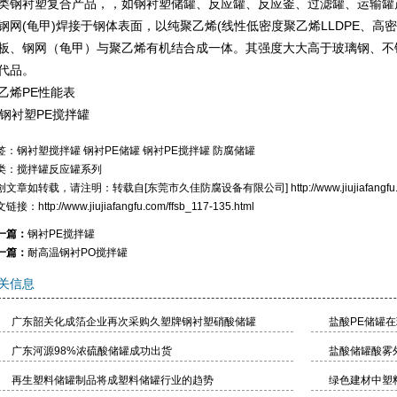
类钢衬塑复合产品，，如钢衬塑储罐、反应罐、反应釜、过滤罐、运输罐
钢网(龟甲)焊接于钢体表面，以纯聚乙烯(线性低密度聚乙烯LLDPE、高
板、钢网（龟甲）与聚乙烯有机结合成一体。其强度大大高于玻璃钢、不
代品。
乙烯PE性能表
签：
钢衬塑搅拌罐
钢衬PE储罐
钢衬PE搅拌罐
防腐储罐
类：
搅拌罐反应罐系列
创文章如转载，请注明：转载自[
东莞市久佳防腐设备有限公司
]
http://www.jiujiafangf
文链接：
http://www.jiujiafangfu.com/ffsb_117-135.html
一篇：
钢衬PE搅拌罐
一篇：
耐高温钢衬PO搅拌罐
关信息
广东韶关化成箔企业再次采购久塑牌钢衬塑硝酸储罐
盐酸PE储罐
广东河源98%浓硫酸储罐成功出货
盐酸储罐酸雾
再生塑料储罐制品将成塑料储罐行业的趋势
绿色建材中塑