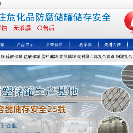
司
储罐
产品展示
荣誉资质
工程案例
走进久佳
储罐
硫酸储罐
盐酸储罐
塑料储罐
防腐储罐
钢衬聚乙烯复合管道
钢塑复合