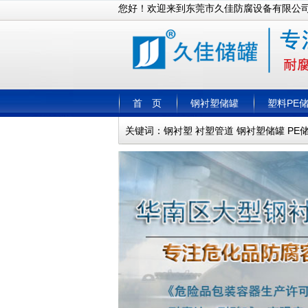
您好！欢迎来到东莞市久佳防腐设备有限公
首 页
钢衬塑储罐
塑料PE
关键词：
钢衬塑
衬塑管道
钢衬塑储罐
PE