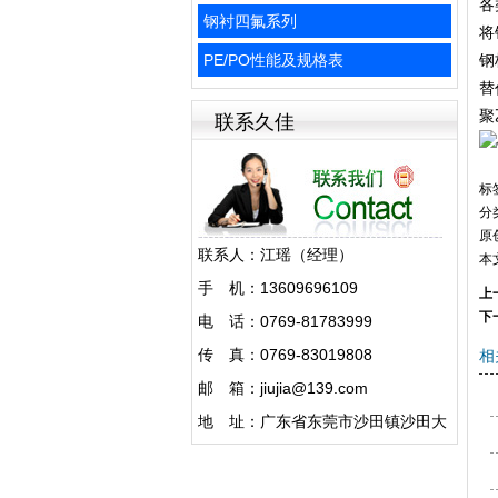
各
钢衬四氟系列
将
PE/PO性能及规格表
钢
替
聚
联系久佳
标
分
原
联系人：江瑶（经理）
本
手 机：13609696109
上
下
电 话：0769-81783999
传 真：0769-83019808
相
邮 箱：jiujia@139.com
地 址：广东省东莞市沙田镇沙田大
道1282号