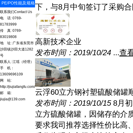
PE/PO性能及规格
下，与8月中旬签订了采购合同
表
联系我们
Contact Us
电 话: 0769-
81783999
传 真: 0769-
83019808
高新技术企业
地 址: 广东省东莞市
沙田镇沙田大道1282
发布时间：2019/10/24
...
查
号
联系人: 江瑶（经理）
手 机：
13609696109
网 站:
http://jiujiafangfu.com/
云浮60立方钢衬塑硫酸储罐
邮 箱:
jiujia@139.com
发布时间：2019/10/15
8月
立方硫酸储罐，因储存的介质
要求我司推荐选择性价比高