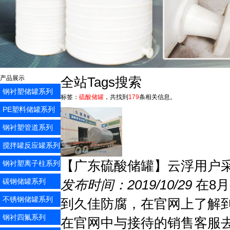
产品展示
全站Tags搜索
钢衬塑储罐系列
标签：
硫酸储罐
，共找到
179
条相关信息。
PE塑料储罐系列
钢衬塑管道系列
搅拌罐反应罐系列
【广东硫酸储罐】云浮用户
钢衬塑离子柱系列
碳钢储罐系列
发布时间：2019/10/29
在8
不锈钢储罐系列
到久佳防腐，在官网上了解
钢衬四氟系列
在官网中与接待的销售客服