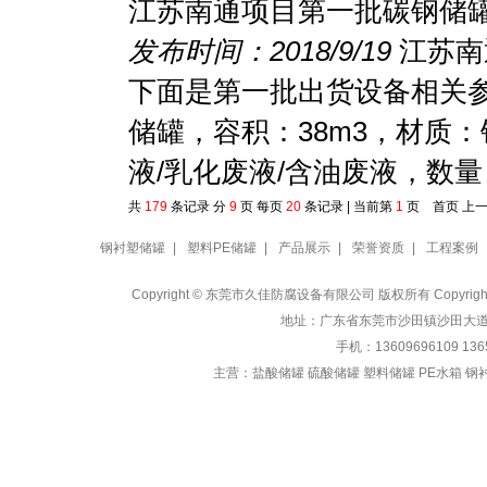
江苏南通项目第一批碳钢储罐
发布时间：2018/9/19
江苏南
下面是第一批出货设备相关参数
储罐，容积：38m3，材质：
液/乳化废液/含油废液，数量：
共
179
条记录 分
9
页 每页
20
条记录 | 当前第
1
页 首页 上
钢衬塑储罐
|
塑料PE储罐
|
产品展示
|
荣誉资质
|
工程案例
Copyright © 东莞市久佳防腐设备有限公司 版权所有 Copyrig
地址：广东省东莞市沙田镇沙田大道1282号
手机：13609696109 13
主营：
盐酸储罐 硫酸储罐 塑料储罐 PE水箱 