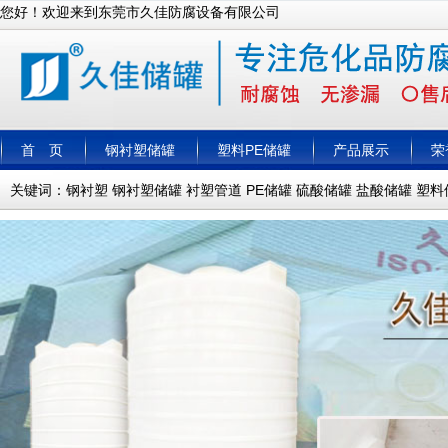
您好！欢迎来到东莞市久佳防腐设备有限公司
首 页
钢衬塑储罐
塑料PE储罐
产品展示
荣
关键词：
钢衬塑
钢衬塑储罐
衬塑管道
PE储罐
硫酸储罐
盐酸储罐
塑料