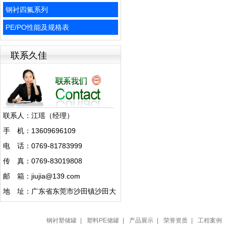
钢衬四氟系列
PE/PO性能及规格表
联系久佳
联系人：江瑶（经理）
手 机：13609696109
电 话：0769-81783999
传 真：0769-83019808
邮 箱：jiujia@139.com
地 址：广东省东莞市沙田镇沙田大
道1282号
钢衬塑储罐
|
塑料PE储罐
|
产品展示
|
荣誉资质
|
工程案例