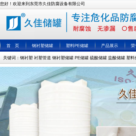
您好！欢迎来到东莞市久佳防腐设备有限公司
首 页
钢衬塑储罐
塑料PE储罐
产品展示
荣
关键词：
钢衬塑
衬塑管道
钢衬塑储罐
PE储罐
硫酸储罐
盐酸储罐
塑料