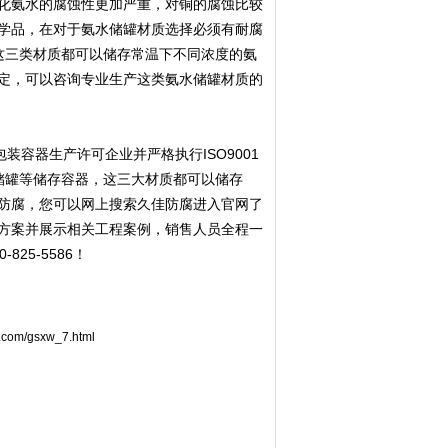
碳化氨水的腐蚀性更加严重，对铜的腐蚀比较
学品，在对于氨水储罐材质选择必须有耐腐
这三类材质都可以储存常温下不同浓度的氨
定，可以咨询专业生产这类氨水储罐材质的
装容器生产许可企业并严格执行ISO9001
储罐等储存容器，这三大材质都可以储存
防腐，您可以网上搜索久佳防腐进入官网了
方案并展示相关工程案例，销售人员全程一
25-5586！
fu.com/gsxw_7.html