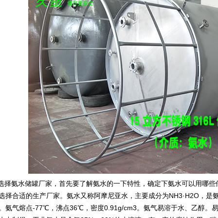
择氨水储罐厂家，首先要了解氨水的一下特性，确定下氨水可以用哪些
选择合适的生产厂家。氨水又称阿摩尼亚水，主要成分为NH3·H2O，
。氨气熔点-77℃，沸点36℃，密度0.91g/cm3。氨气易溶于水、乙