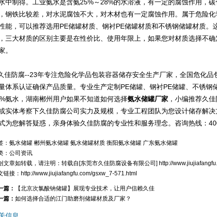
水中制得。工业氨水是含氨25%～28%的水溶液，有一定的腐蚀作用，
，钢铁比较差，对水泥腐蚀不大，对木材也有一定腐蚀作用。属于危险化
性能，可以推荐选用PE储罐材质、钢衬PE储罐材质和不锈钢储罐材质。
，三大材质的区别主要是在性价比、使用年限上，如果您对材质选择不确
家。
佳防腐--23年专注危险化学品包装容器储存安全生产厂家，全国危化品包
量体系认证确保产品质量。专业生产定制PE储罐、钢衬PE储罐、不锈钢
5%氨水，湖南郴州用户如果不知道如何选择
氨水储罐厂家
，小编推荐久佳
或实体考察下久佳防腐公司实力及规模，专业工程团队为您设计储存解决
式为您解答疑惑，亲身体验久佳防腐的专业性和服务理念。咨询热线：400-8
签：
氨水储罐
郴州氨水储罐
氨水储罐材质
衡阳氨水储罐
广东氨水储罐
类：
公司资讯
创文章如转载，请注明：转载自[
东莞市久佳防腐设备有限公司
]
http://www.jiujiafang
文链接：
http://www.jiujiafangfu.com/gsxw_7-571.html
一篇：
【北京次氯酸钠储罐】展现专业技术，让用户信赖久佳
一篇：
如何选择合适的江门助磨剂储罐材质及厂家？
关信息