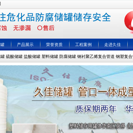
司
储罐
产品展示
荣誉资质
工程案例
走进久佳
储罐
硫酸储罐
盐酸储罐
塑料储罐
防腐储罐
钢衬聚乙烯复合管道
钢塑复合