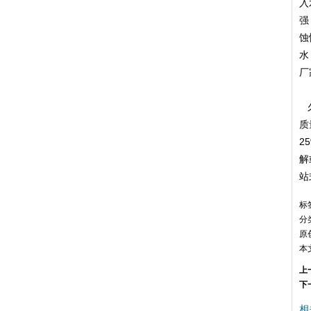
入
强
蚀
水
厂
久
质
2
解
站
标
分
原
本
上
下
相