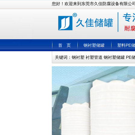
您好！欢迎来到东莞市久佳防腐设备有限公
首 页
钢衬塑储罐
塑料PE
关键词：
钢衬塑
衬塑管道
钢衬塑储罐
PE