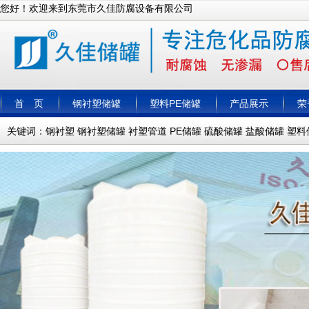
您好！欢迎来到东莞市久佳防腐设备有限公司
首 页
钢衬塑储罐
塑料PE储罐
产品展示
荣
关键词：
钢衬塑
钢衬塑储罐
衬塑管道
PE储罐
硫酸储罐
盐酸储罐
塑料