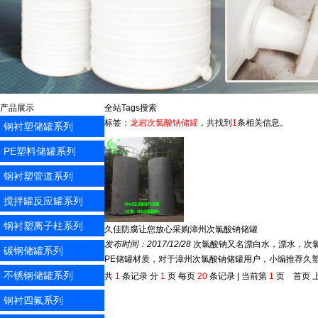
产品展示
全站Tags搜索
标签：
龙岩次氯酸钠储罐
，共找到
1
条相关信息。
钢衬塑储罐系列
PE塑料储罐系列
钢衬塑管道系列
搅拌罐反应罐系列
钢衬塑离子柱系列
久佳防腐让您放心采购漳州次氯酸钠储罐
发布时间：2017/12/28
次氯酸钠又名漂白水，漂水，次氯
碳钢储罐系列
PE储罐材质，对于漳州次氯酸钠储罐用户，小编推荐久塑牌
不锈钢储罐系列
共
1
条记录 分
1
页 每页
20
条记录 | 当前第
1
页 首页 上
钢衬四氟系列