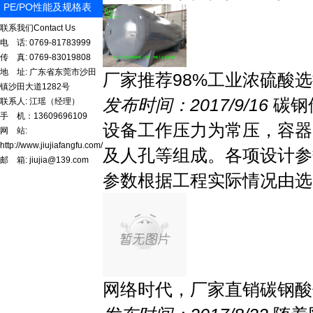
PE/PO性能及规格表
联系我们
Contact Us
电 话: 0769-81783999
传 真: 0769-83019808
地 址: 广东省东莞市沙田
厂家推荐98%工业浓硫酸
镇沙田大道1282号
发布时间：2017/9/16
碳钢
联系人: 江瑶（经理）
手 机：13609696109
设备工作压力为常压，容器
网 站:
http://www.jiujiafangfu.com/
及人孔等组成。各项设计参
邮 箱: jiujia@139.com
参数根据工程实际情况由选..
网络时代，厂家直销碳钢酸