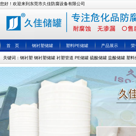
您好！欢迎来到东莞市久佳防腐设备有限公司
首 页
钢衬塑储罐
塑料PE储罐
产品展示
荣
关键词：
钢衬塑
钢衬塑储罐
衬塑管道
PE储罐
硫酸储罐
盐酸储罐
塑料