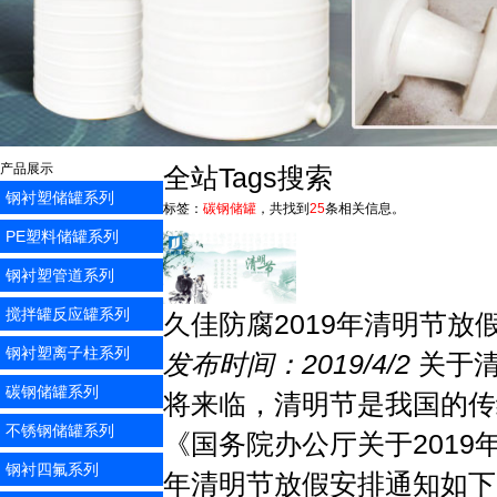
产品展示
全站Tags搜索
钢衬塑储罐系列
标签：
碳钢储罐
，共找到
25
条相关信息。
PE塑料储罐系列
钢衬塑管道系列
搅拌罐反应罐系列
久佳防腐2019年清明节放
钢衬塑离子柱系列
发布时间：2019/4/2
关于清
碳钢储罐系列
将来临，清明节是我国的传
不锈钢储罐系列
《国务院办公厅关于2019
钢衬四氟系列
年清明节放假安排通知如下：