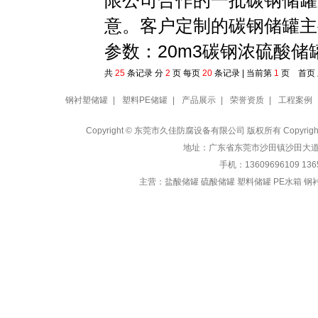
限公司合作的一批碳钢储罐
意。客户定制的碳钢储罐主
参数：20m3碳钢浓硫酸储罐，
共
25
条记录 分
2
页 每页
20
条记录 | 当前第
1
页 首页
钢衬塑储罐
|
塑料PE储罐
|
产品展示
|
荣誉资质
|
工程案例
Copyright © 东莞市久佳防腐设备有限公司 版权所有 Copyrig
地址：广东省东莞市沙田镇沙田大道1282号
手机：13609696109 13
主营：
盐酸储罐 硫酸储罐 塑料储罐 PE水箱 